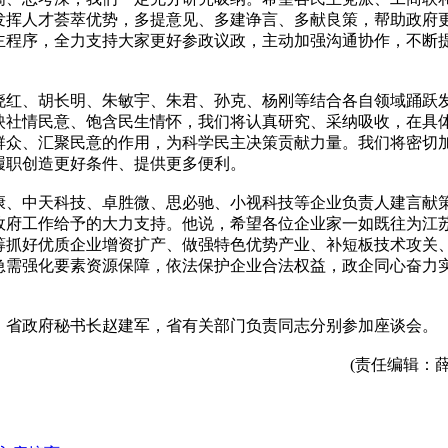
发挥人才荟萃优势，多提意见、多建诤言、多献良策，帮助政府
主程序，全力支持大家更好参政议政，主动加强沟通协作，不断
红、胡长明、朱敏宇、朱君、孙克、杨刚等结合各自领域踊跃
映社情民意、饱含民生情怀，我们将认真研究、采纳吸收，在具
群众、汇聚民意的作用，为科学民主决策贡献力量。我们将密切
履职创造更好条件、提供更多便利。
、中天科技、卓胜微、思必驰、小视科技等企业负责人建言献
政府工作给予的大力支持。他说，希望各位企业家一如既往为江
筹抓好优质企业增资扩产、做强特色优势产业、补短板技术攻关
急需强化要素资源保障，依法保护企业合法权益，政企同心奋力
省政府秘书长赵建军，省有关部门负责同志分别参加座谈会。
(责任编辑：薛