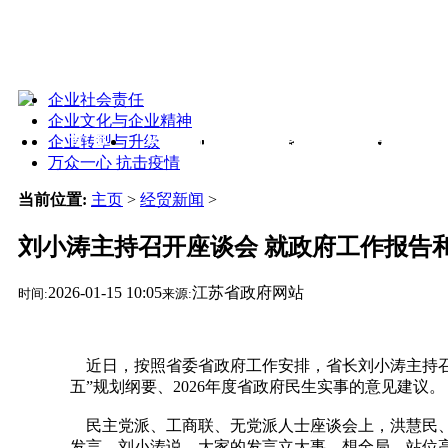
企业社会责任
企业文化与企业精神
企业转型与升级
首 页
经贸新闻
协会动态
公告通知
企业
万众一心 抗击疫情
当前位置:
主页
>
经贸新闻
>
刘小涛主持召开座谈会 就政府工作报告
2026-01-15 10:05
江苏省政府网站
时间:
来源:
近日，按照省委省政府工作安排，省长刘小涛主持召
五”规划纲要、2026年度省政府民生实事的意见建议。
民主党派、工商联、无党派人士座谈会上，洪慧民、
发言。刘小涛说，大家的发言立大事、想全局，站位