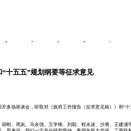
风采
会展资讯
总部经济
服务咨询
热点专题
政策
和“十五五”规划纲要等征求意见
开多场座谈会，听取对《政府工作报告（征求意见稿）》和“十
胡刚、周岚、马余强、王学锋、刘聪、程永波、沙勇、王建浦
高、思考深，我们一定充分研究吸纳。希望各民主党派、工商联