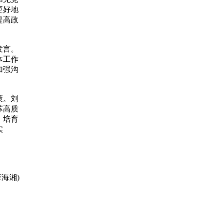
更好地
提高政
发言。
体工作
加强沟
策。刘
苏高质
、培育
实
海湘)