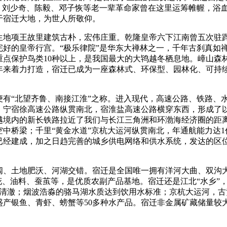
，刘少奇、陈毅、邓子恢等老一辈革命家曾在这里运筹帷幄，浴
于宿迁大地，为世人所敬仰。
生地项王故里建筑古朴，宏伟庄重。乾隆皇帝六下江南曾五次驻
好的皇帝行宫。“极乐律院”是华东大禅林之一，千年古刹真如
点保护鸟类10种以上，是我国最大的大鸨越冬栖息地。嶂山森
年来着力打造，宿迁已成为一座森林式、环保型、园林化、可持
有“北望齐鲁、南接江淮”之称。进入现代，高速公路、铁路、
、宁宿徐高速公路纵贯南北，宿淮盐高速公路横穿东西，形成了
越境内的新长铁路拉近了我们与长江三角洲和环渤海经济圈的距
中桥梁；千里“黄金水道”京杭大运河纵贯南北，年通航能力达1
已经建成，加之日趋完善的城乡供电网络和供水系统，发达的区
阔、土地肥沃、河湖交错。宿迁是全国唯一拥有洋河大曲、双沟
花、油料、蚕茧等，是优质农副产品基地。宿迁还是江北“水乡”
水清澈；烟波浩淼的骆马湖水质达到饮用水标准；京杭大运河，古
产银鱼、青虾、螃蟹等50多种水产品。宿迁非金属矿藏储量较